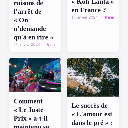
« Koh-Lanta »
raisons de
en France ?
l'arrêt de
17 janvier 2024
6 min
« On
n'demande
qu'à en rire »
17 janvier 2024
6 min
Comment
Le succès de
« Le Juste
« L'amour est
Prix » a-t-il
dans le pré » :
maintenu sa